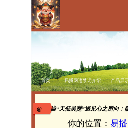
首页
易播网违禁词介绍
产品展
@ 当“天低吴楚”遇见心之所向：
你的位置：
易播